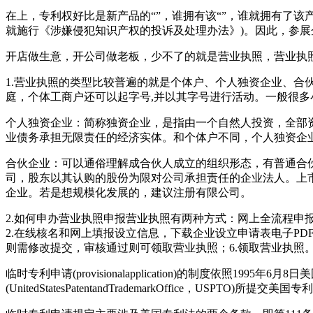
在上，专利权好比是新产品的“”，谁拥有该“”，谁就拥有了
就施行《涉嫌侵犯知识产权的投诉及处理办法》)。因此，参
开店做生意，开公司做老板，少不了的就是营业执照，营业执
1.营业执照的类型比较普遍的就是个体户、个人独资企业、合
庭，个体工商户还可以起字号,并以其字号进行活动。一般很
个人独资企业：简称独资企业，是指由一个自然人投资，全部
业债务承担无限责任的经济实体。和个体户不同，个人独资企
合伙企业：可以通俗理解成合伙人成立的组织形态，有普通合
司，股东以其认购的股份为限对公司承担责任的企业法人。上
企业。若是想规模化发展的，建议注册有限公司。
2.如何申办营业执照申报营业执照有两种方式：网上全流程申
2.在线核名和网上填报设立信息，下载企业设立申请表电子PD
则需修改提交，审核通过则可领取营业执照；6.领取营业执照
临时专利申请(provisionalapplication)的制度依照1995年
(UnitedStatesPatentandTrademarkOffice，USP